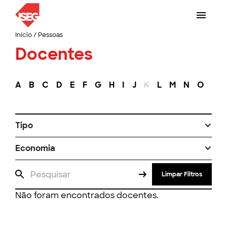
Início
/
Pessoas
Docentes
A
B
C
D
E
F
G
H
I
J
K
L
M
N
O
P
Tipo
Economia
Limpar Filtros
Não foram encontrados docentes.