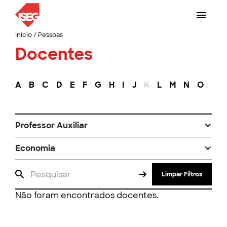
Início
/
Pessoas
Docentes
A
B
C
D
E
F
G
H
I
J
K
L
M
N
O
P
Professor Auxiliar
Economia
Limpar Filtros
Não foram encontrados docentes.