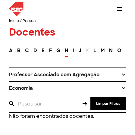
Início
/
Pessoas
Docentes
A
B
C
D
E
F
G
H
I
J
K
L
M
N
O
P
Professor Associado com Agregação
Economia
Limpar Filtros
Não foram encontrados docentes.