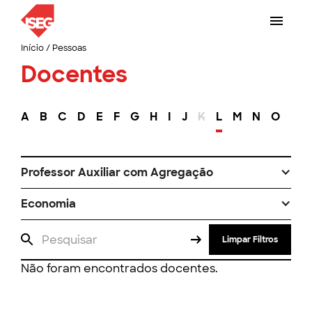
Início
/
Pessoas
Docentes
A
B
C
D
E
F
G
H
I
J
K
L
M
N
O
P
Professor Auxiliar com Agregação
Economia
Limpar Filtros
Não foram encontrados docentes.