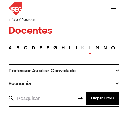
Início
/
Pessoas
Docentes
A
B
C
D
E
F
G
H
I
J
K
L
M
N
O
P
Professor Auxiliar Convidado
Economia
Limpar Filtros