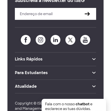
Subscreva a newsletter do ISEG
Links Rápidos
Para Estudantes
Atualidade
Copyright © ISEG Lisbon School of Economics
Fala com o nosso
chatbot
e
and Management 2026
esclarece as tuas dúvidas.