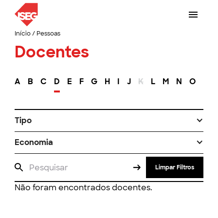
Início
/
Pessoas
Docentes
A
B
C
D
E
F
G
H
I
J
K
L
M
N
O
P
Tipo
Economia
Limpar Filtros
Não foram encontrados docentes.