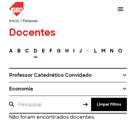
Início
/
Pessoas
Docentes
A
B
C
D
E
F
G
H
I
J
K
L
M
N
O
P
Professor Catedrático Convidado
Economia
Limpar Filtros
Não foram encontrados docentes.