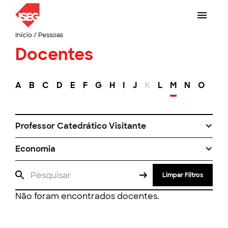
Início
/
Pessoas
Docentes
A
B
C
D
E
F
G
H
I
J
K
L
M
N
O
P
Professor Catedrático Visitante
Economia
Limpar Filtros
Não foram encontrados docentes.