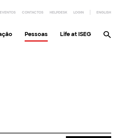
EVENTOS
CONTACTOS
HELPDESK
LOGIN
ENGLISH
gação
Pessoas
Life at ISEG