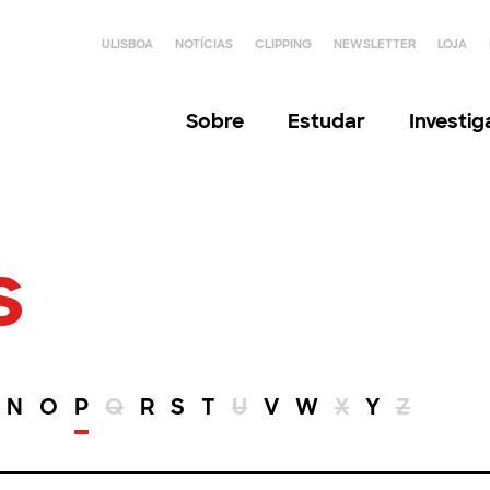
ULISBOA
NOTÍCIAS
CLIPPING
NEWSLETTER
LOJA
Sobre
Estudar
Investi
s
N
O
P
Q
R
S
T
U
V
W
X
Y
Z