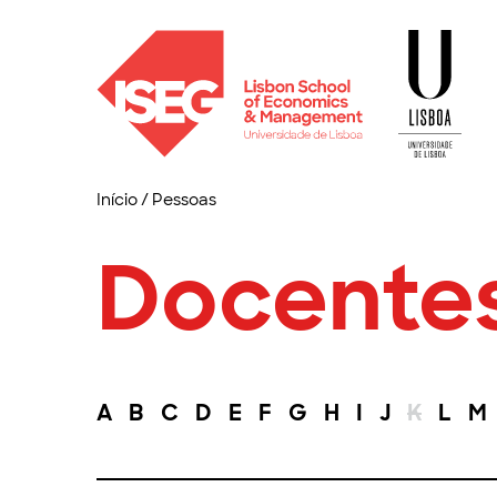
Início
/
Pessoas
Docente
A
B
C
D
E
F
G
H
I
J
K
L
M