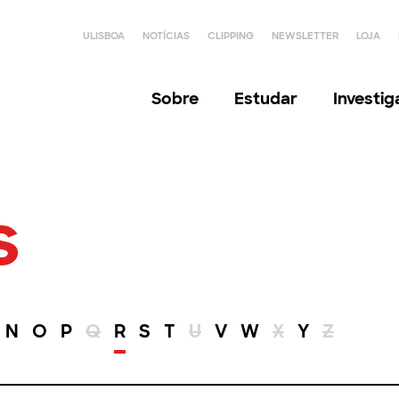
ULISBOA
NOTÍCIAS
CLIPPING
NEWSLETTER
LOJA
Sobre
Estudar
Investi
s
N
O
P
Q
R
S
T
U
V
W
X
Y
Z