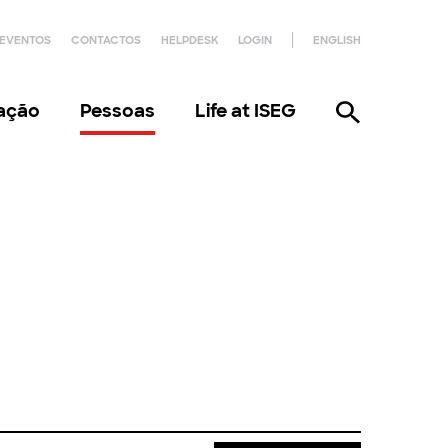
EVENTOS
CONTACTOS
HELPDESK
LOGIN
ENGLISH
gação
Pessoas
Life at ISEG