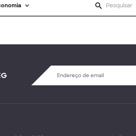
conomia
EG