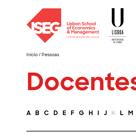
Início
/
Pessoas
Docente
A
B
C
D
E
F
G
H
I
J
K
L
M