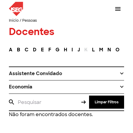
Início
/
Pessoas
Docentes
A
B
C
D
E
F
G
H
I
J
K
L
M
N
O
P
Assistente Convidado
Economia
Limpar Filtros
Não foram encontrados docentes.