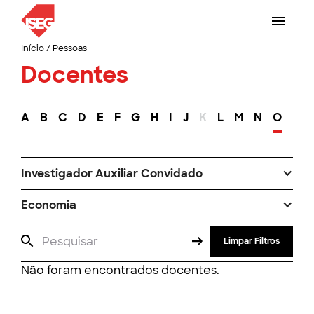
Início
/
Pessoas
Docentes
A
B
C
D
E
F
G
H
I
J
K
L
M
N
O
P
Investigador Auxiliar Convidado
Economia
Limpar Filtros
Não foram encontrados docentes.