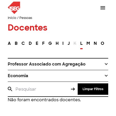
Início
/
Pessoas
Docentes
A
B
C
D
E
F
G
H
I
J
K
L
M
N
O
P
Professor Associado com Agregação
Economia
Limpar Filtros
Não foram encontrados docentes.