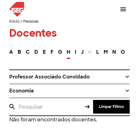
Início
/
Pessoas
Docentes
A
B
C
D
E
F
G
H
I
J
K
L
M
N
O
P
Professor Associado Convidado
Economia
Limpar Filtros
Não foram encontrados docentes.