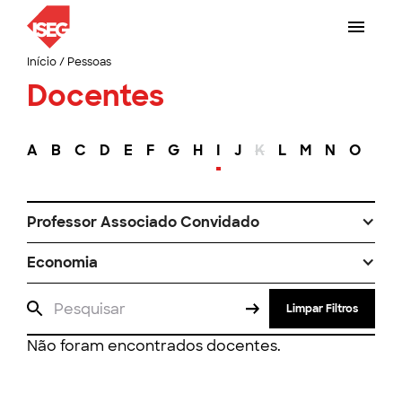
Início
/
Pessoas
Docentes
A
B
C
D
E
F
G
H
I
J
K
L
M
N
O
P
Professor Associado Convidado
Economia
Limpar Filtros
Não foram encontrados docentes.