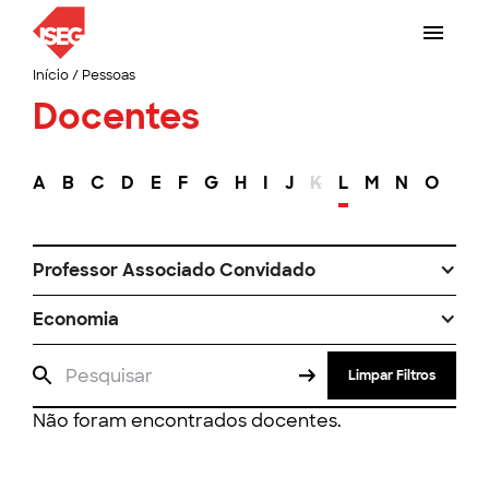
Início
/
Pessoas
Docentes
A
B
C
D
E
F
G
H
I
J
K
L
M
N
O
P
Professor Associado Convidado
Economia
Limpar Filtros
Não foram encontrados docentes.