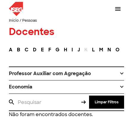
Início
/
Pessoas
Docentes
A
B
C
D
E
F
G
H
I
J
K
L
M
N
O
P
Professor Auxiliar com Agregação
Economia
Limpar Filtros
Não foram encontrados docentes.