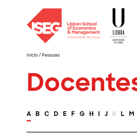
Início
/
Pessoas
Docente
A
B
C
D
E
F
G
H
I
J
K
L
M