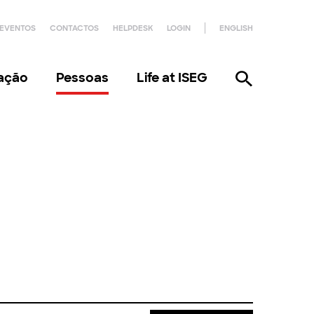
EVENTOS
CONTACTOS
HELPDESK
LOGIN
ENGLISH
gação
Pessoas
Life at ISEG