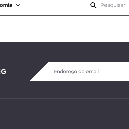
omia
EG