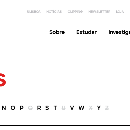
ULISBOA
NOTÍCIAS
CLIPPING
NEWSLETTER
LOJA
Sobre
Estudar
Investi
s
N
O
P
Q
R
S
T
U
V
W
X
Y
Z