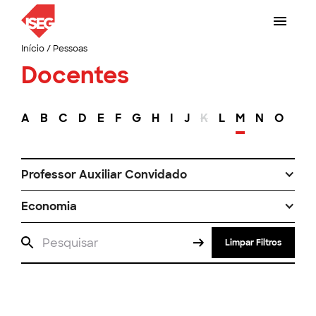
Início
/
Pessoas
Docentes
A
B
C
D
E
F
G
H
I
J
K
L
M
N
O
P
Professor Auxiliar Convidado
Economia
Limpar Filtros