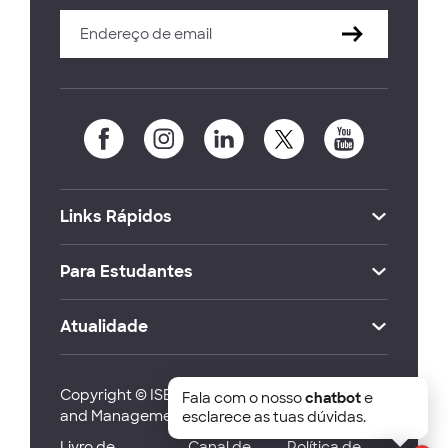
Links Rápidos
Para Estudantes
Atualidade
Copyright © ISEG Lisbon School of Economics
Fala com o nosso
chatbot
e
and Management 2026
esclarece as tuas dúvidas.
Livro de
Canal de
Política de