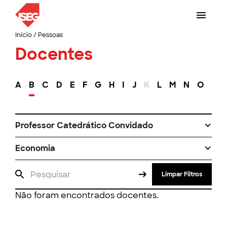
Início
/
Pessoas
Docentes
A
B
C
D
E
F
G
H
I
J
K
L
M
N
O
P
Professor Catedrático Convidado
Economia
Limpar Filtros
Não foram encontrados docentes.