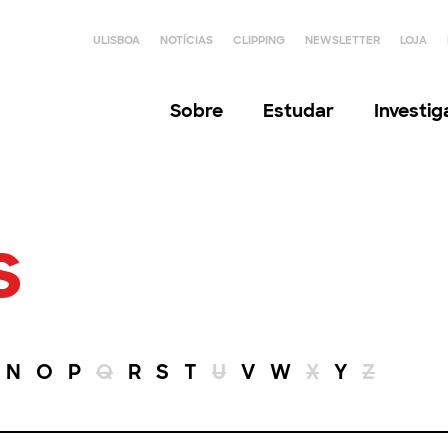
ULISBOA
NOTÍCIAS
CLIPPING
NEWSLETTER
LOJA
Sobre
Estudar
Investi
s
N
O
P
Q
R
S
T
U
V
W
X
Y
Z