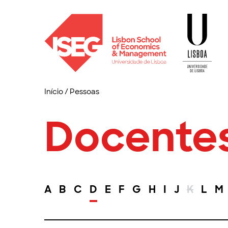
Início
/
Pessoas
Docente
A
B
C
D
E
F
G
H
I
J
K
L
M