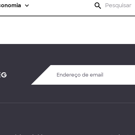
conomia
EG