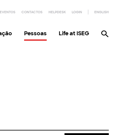
EVENTOS
CONTACTOS
HELPDESK
LOGIN
ENGLISH
gação
Pessoas
Life at ISEG