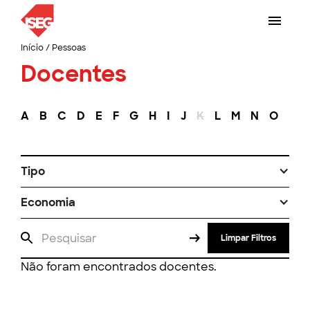
Início
/
Pessoas
Docentes
A
B
C
D
E
F
G
H
I
J
K
L
M
N
O
P
Tipo
Economia
Limpar Filtros
Não foram encontrados docentes.