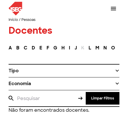
Início
/
Pessoas
Docentes
A
B
C
D
E
F
G
H
I
J
K
L
M
N
O
P
Tipo
Economia
Limpar Filtros
Não foram encontrados docentes.