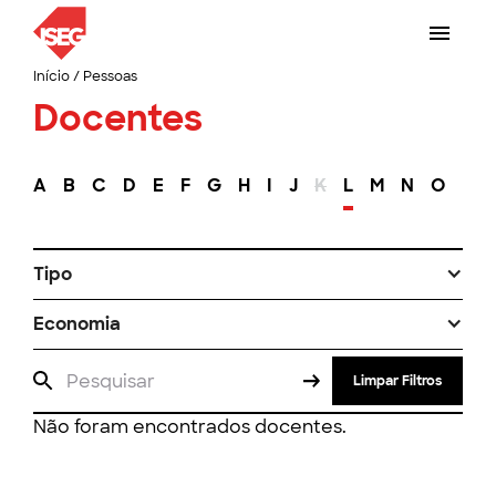
Início
/
Pessoas
Docentes
A
B
C
D
E
F
G
H
I
J
K
L
M
N
O
P
Tipo
Economia
Limpar Filtros
Não foram encontrados docentes.