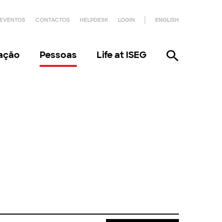
EVENTOS
CONTACTOS
HELPDESK
LOGIN
ENGLISH
gação
Pessoas
Life at ISEG