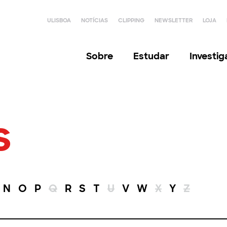
ULISBOA
NOTÍCIAS
CLIPPING
NEWSLETTER
LOJA
Sobre
Estudar
Investi
s
N
O
P
Q
R
S
T
U
V
W
X
Y
Z