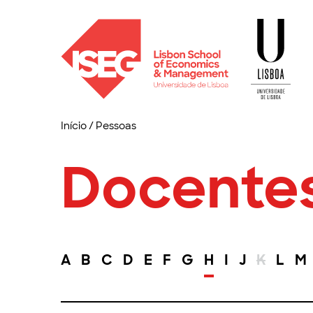
Início
/
Pessoas
Docente
A
B
C
D
E
F
G
H
I
J
K
L
M