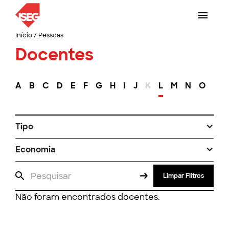
Início
/
Pessoas
Docentes
A
B
C
D
E
F
G
H
I
J
K
L
M
N
O
P
Tipo
Economia
Limpar Filtros
Não foram encontrados docentes.