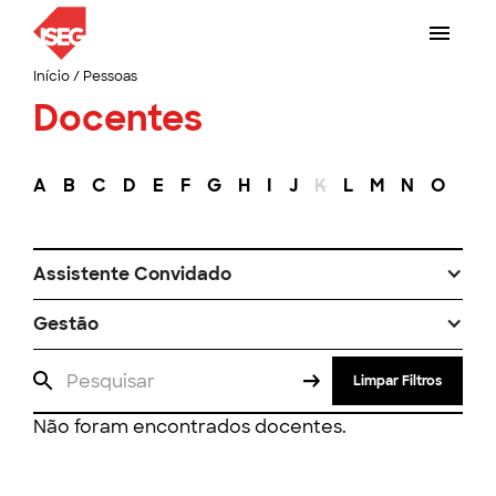
Início
/
Pessoas
Docentes
A
B
C
D
E
F
G
H
I
J
K
L
M
N
O
P
Assistente Convidado
Gestão
Limpar Filtros
Não foram encontrados docentes.