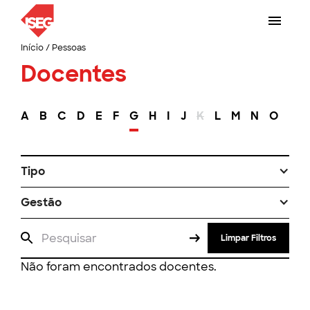
Início
/
Pessoas
Docentes
A
B
C
D
E
F
G
H
I
J
K
L
M
N
O
P
Tipo
Gestão
Limpar Filtros
Não foram encontrados docentes.