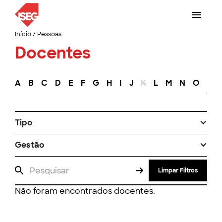
Início
/
Pessoas
Docentes
A
B
C
D
E
F
G
H
I
J
K
L
M
N
O
P
Tipo
Gestão
Limpar Filtros
Não foram encontrados docentes.