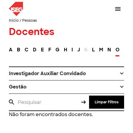
Início
/
Pessoas
Docentes
A
B
C
D
E
F
G
H
I
J
K
L
M
N
O
P
Investigador Auxiliar Convidado
Gestão
Limpar Filtros
Não foram encontrados docentes.