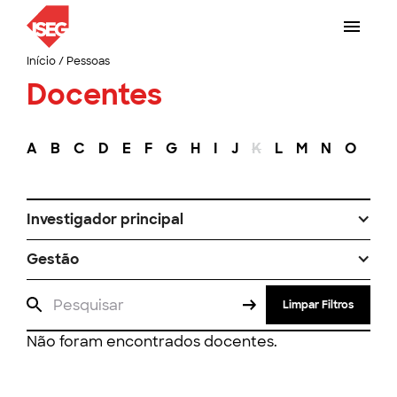
Início
/
Pessoas
Docentes
A
B
C
D
E
F
G
H
I
J
K
L
M
N
O
P
Investigador principal
Gestão
Limpar Filtros
Não foram encontrados docentes.