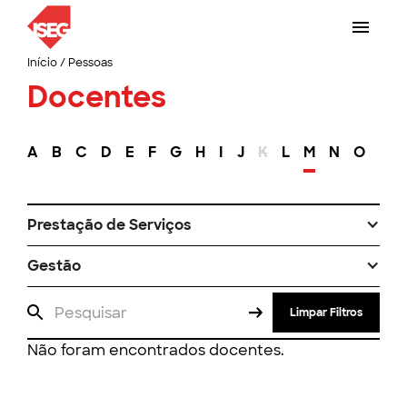
Início
/
Pessoas
Docentes
A
B
C
D
E
F
G
H
I
J
K
L
M
N
O
P
Prestação de Serviços
Gestão
Limpar Filtros
Não foram encontrados docentes.