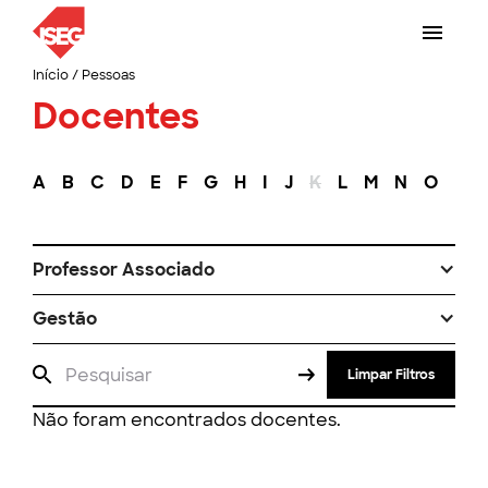
Início
/
Pessoas
Docentes
A
B
C
D
E
F
G
H
I
J
K
L
M
N
O
P
Professor Associado
Gestão
Limpar Filtros
Não foram encontrados docentes.