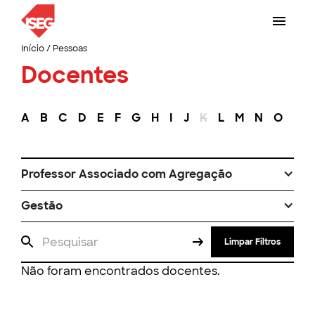
Início
/
Pessoas
Docentes
A
B
C
D
E
F
G
H
I
J
K
L
M
N
O
P
Professor Associado com Agregação
Gestão
Limpar Filtros
Não foram encontrados docentes.