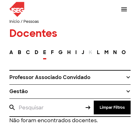
Início
/
Pessoas
Docentes
A
B
C
D
E
F
G
H
I
J
K
L
M
N
O
P
Professor Associado Convidado
Gestão
Limpar Filtros
Não foram encontrados docentes.