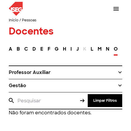
Início
/
Pessoas
Docentes
A
B
C
D
E
F
G
H
I
J
K
L
M
N
O
P
Professor Auxiliar
Gestão
Limpar Filtros
Não foram encontrados docentes.