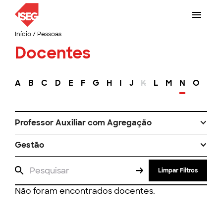
Início
/
Pessoas
Docentes
A
B
C
D
E
F
G
H
I
J
K
L
M
N
O
P
Professor Auxiliar com Agregação
Gestão
Limpar Filtros
Não foram encontrados docentes.