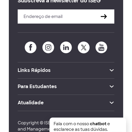
Subscreva a newsletter do ISEG
Links Rápidos
Para Estudantes
Atualidade
Copyright © ISEG Lisbon School of Economics
Fala com o nosso
chatbot
e
and Management 2026
esclarece as tuas dúvidas.