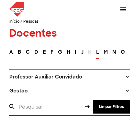
Início
/
Pessoas
Docentes
A
B
C
D
E
F
G
H
I
J
K
L
M
N
O
P
Professor Auxiliar Convidado
Gestão
Limpar Filtros