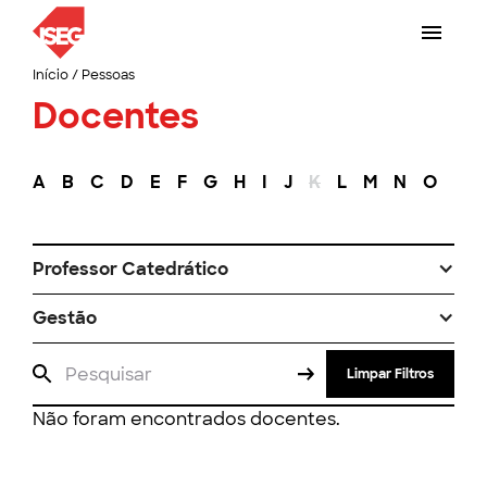
Início
/
Pessoas
Docentes
A
B
C
D
E
F
G
H
I
J
K
L
M
N
O
P
Professor Catedrático
Gestão
Limpar Filtros
Não foram encontrados docentes.