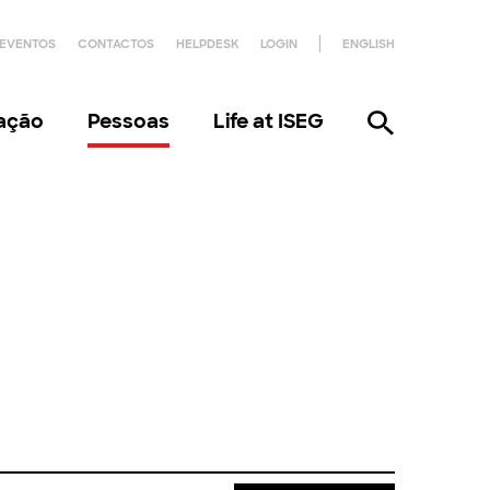
EVENTOS
CONTACTOS
HELPDESK
LOGIN
ENGLISH
gação
Pessoas
Life at ISEG