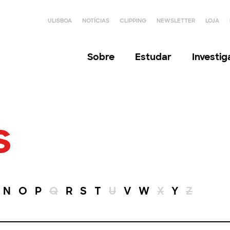
ULISBOA
NOTÍCIAS
CLIPPING
NEWSLETTER
LOJA
Sobre
Estudar
Investi
s
N
O
P
Q
R
S
T
U
V
W
X
Y
Z