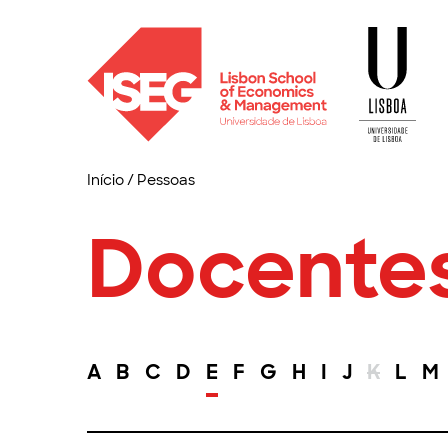
Início
/
Pessoas
Docente
A
B
C
D
E
F
G
H
I
J
K
L
M