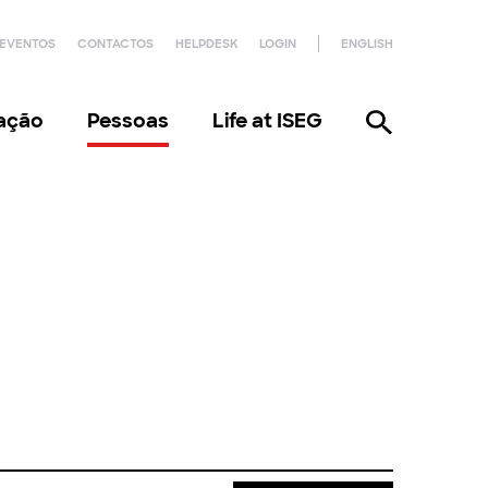
EVENTOS
CONTACTOS
HELPDESK
LOGIN
ENGLISH
gação
Pessoas
Life at ISEG