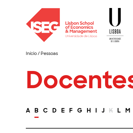
Início
/
Pessoas
Docente
A
B
C
D
E
F
G
H
I
J
K
L
M