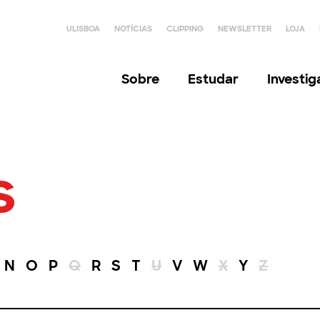
ULISBOA
NOTÍCIAS
CLIPPING
NEWSLETTER
LOJA
Sobre
Estudar
Investi
s
N
O
P
Q
R
S
T
U
V
W
X
Y
Z