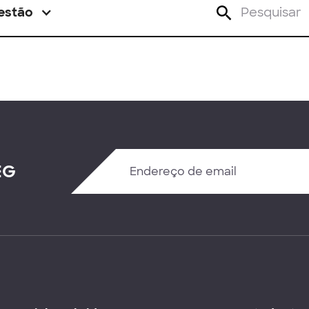
estão
EG