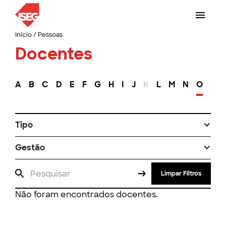
Início
/
Pessoas
Docentes
A
B
C
D
E
F
G
H
I
J
K
L
M
N
O
P
Tipo
Gestão
Limpar Filtros
Não foram encontrados docentes.