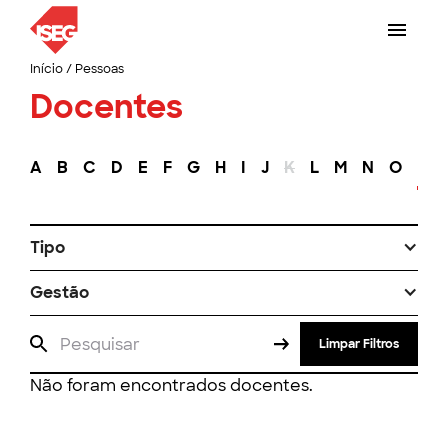
Início
/
Pessoas
Docentes
A
B
C
D
E
F
G
H
I
J
K
L
M
N
O
P
Tipo
Gestão
Limpar Filtros
Não foram encontrados docentes.