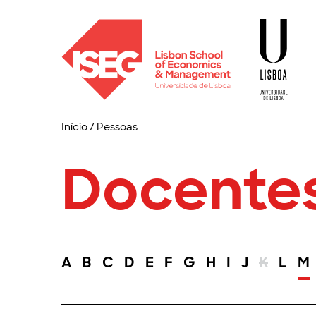
Início
/
Pessoas
Docente
A
B
C
D
E
F
G
H
I
J
K
L
M