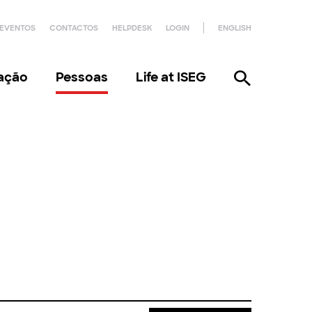
EVENTOS
CONTACTOS
HELPDESK
LOGIN
ENGLISH
gação
Pessoas
Life at ISEG