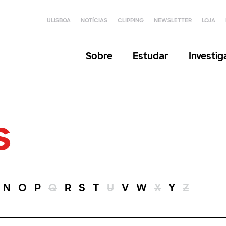
ULISBOA
NOTÍCIAS
CLIPPING
NEWSLETTER
LOJA
Sobre
Estudar
Investi
s
N
O
P
Q
R
S
T
U
V
W
X
Y
Z