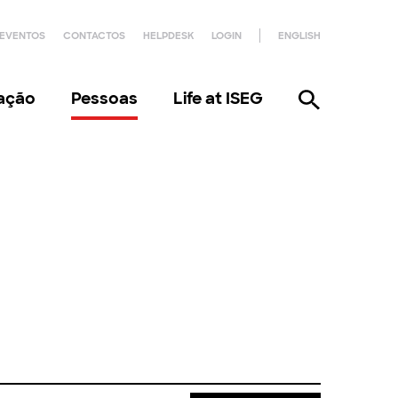
EVENTOS
CONTACTOS
HELPDESK
LOGIN
ENGLISH
gação
Pessoas
Life at ISEG