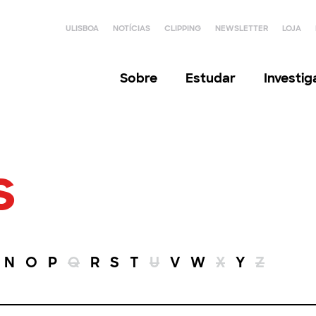
ULISBOA
NOTÍCIAS
CLIPPING
NEWSLETTER
LOJA
Sobre
Estudar
Investi
s
N
O
P
Q
R
S
T
U
V
W
X
Y
Z