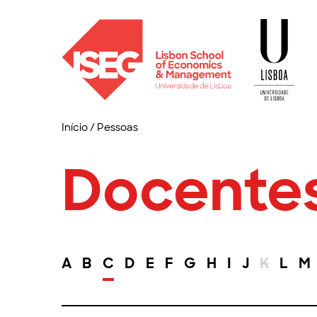
Início
/
Pessoas
Docente
A
B
C
D
E
F
G
H
I
J
K
L
M