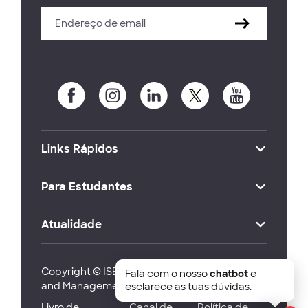
Links Rápidos
Para Estudantes
Atualidade
Copyright © ISEG Lisbon School of Economics
Fala com o nosso
chatbot
e
and Management 2026
esclarece as tuas dúvidas.
Livro de
Canal de
Política de