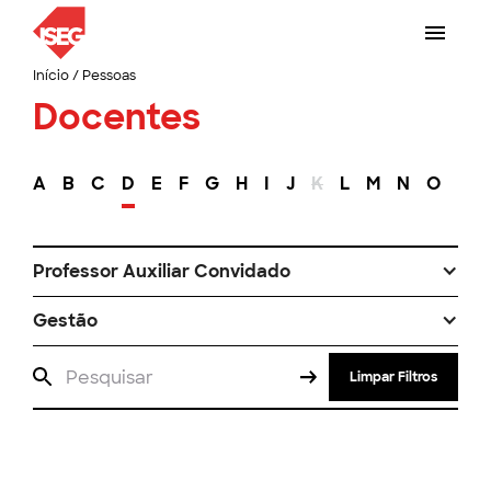
Início
/
Pessoas
Docentes
A
B
C
D
E
F
G
H
I
J
K
L
M
N
O
P
Professor Auxiliar Convidado
Gestão
Limpar Filtros