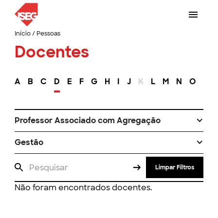
Início
/
Pessoas
Docentes
A
B
C
D
E
F
G
H
I
J
K
L
M
N
O
P
Professor Associado com Agregação
Gestão
Limpar Filtros
Não foram encontrados docentes.