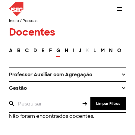
Início
/
Pessoas
Docentes
A
B
C
D
E
F
G
H
I
J
K
L
M
N
O
P
Professor Auxiliar com Agregação
Gestão
Limpar Filtros
Não foram encontrados docentes.