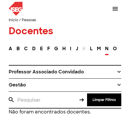
Início
/
Pessoas
Docentes
A
B
C
D
E
F
G
H
I
J
K
L
M
N
O
P
Professor Associado Convidado
Gestão
Limpar Filtros
Não foram encontrados docentes.