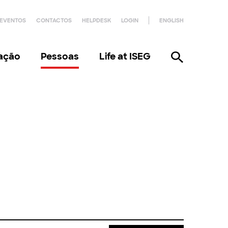
EVENTOS
CONTACTOS
HELPDESK
LOGIN
ENGLISH
gação
Pessoas
Life at ISEG