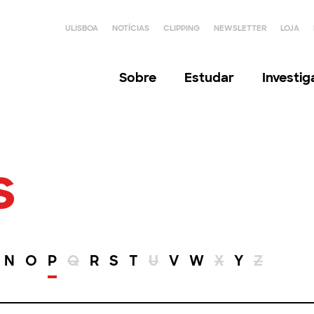
ULISBOA
NOTÍCIAS
CLIPPING
NEWSLETTER
LOJA
Sobre
Estudar
Investi
s
N
O
P
Q
R
S
T
U
V
W
X
Y
Z