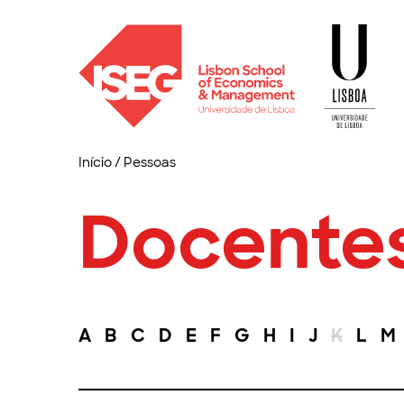
Início
/
Pessoas
Docente
A
B
C
D
E
F
G
H
I
J
K
L
M