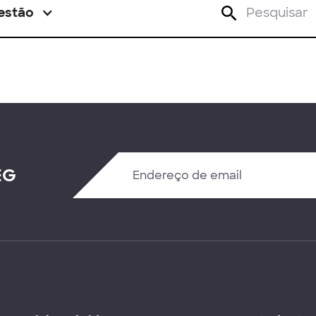
estão
EG